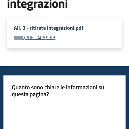
integrazioni
Leggi
Atti
Bandi
Menu selezionato
All. 3 - ritirate integrazioni.pdf
Piani
(
PDF
-
406,9 KB
)
Programmi
Progetti
Quanto sono chiare le informazioni su
Nucleo
questa pagina?
di
valutazione
Valuta da 1 a 5 stelle
Seguici