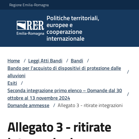
Vai al contenuto
Vai alla navigazione
Vai al footer
Regione Emilia-Romagna
Politiche territoriali,
Politiche
europee e
territoriali,
cooperazione
europee e
internazionale
cooperazione
internazionale
Home
/
Leggi Atti Bandi
/
Bandi
/
Bando per l'acquisto di dispositivi di protezione dalle
/
alluvioni
Argomenti
Esiti
/
Seconda integrazione primo elenco – Domande dal 30
/
ottobre al 13 novembre 2024
Novità
Domande ammesse
/
Allegato 3 - ritirate integrazioni
Allegato 3 - ritirate
Servizi