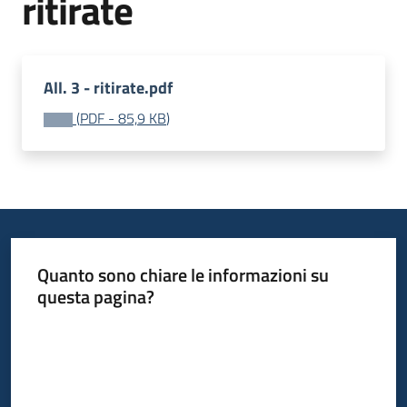
ritirate
Leggi
Atti
Bandi
Menu selezionato
All. 3 - ritirate.pdf
Piani
(
PDF
-
85,9 KB
)
Programmi
Progetti
Quanto sono chiare le informazioni su
Nucleo
questa pagina?
di
valutazione
Valuta da 1 a 5 stelle
Seguici