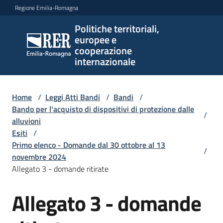
Vai al contenuto
Vai alla navigazione
Vai al footer
Regione Emilia-Romagna
Politiche territoriali,
Politiche
europee e
territoriali,
cooperazione
europee e
internazionale
cooperazione
internazionale
Home
/
Leggi Atti Bandi
/
Bandi
/
Bando per l'acquisto di dispositivi di protezione dalle
/
alluvioni
Argomenti
Esiti
/
Primo elenco - Domande dal 30 ottobre al 13
/
novembre 2024
Novità
Allegato 3 - domande ritirate
Allegato 3 - domande
Servizi