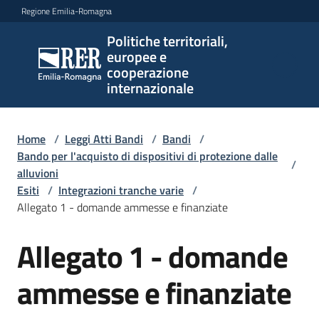
Vai al contenuto
Vai alla navigazione
Vai al footer
Regione Emilia-Romagna
Politiche territoriali,
Politiche
europee e
territoriali,
cooperazione
europee e
internazionale
cooperazione
internazionale
Home
/
Leggi Atti Bandi
/
Bandi
/
Bando per l'acquisto di dispositivi di protezione dalle
/
alluvioni
Argomenti
Esiti
/
Integrazioni tranche varie
/
Allegato 1 - domande ammesse e finanziate
Novità
Allegato 1 - domande
ammesse e finanziate
Servizi