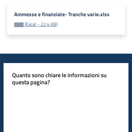
Leggi
Ammesse e finanziate- Tranche varie.xlsx
Atti
Bandi
(
Excel
-
22,4 KB
)
Menu selezionato
Piani
Programmi
Progetti
Quanto sono chiare le informazioni su
questa pagina?
Nucleo
Valuta da 1 a 5 stelle
di
valutazione
Seguici