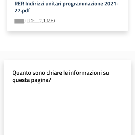
RER Indirizzi unitari programmazione 2021-
Bandi
27.pdf
(
PDF
-
2,1 MB
)
Piani
Programmi
Progetti
Quanto sono chiare le informazioni su
Nucleo
questa pagina?
di
valutazione
Valuta da 1 a 5 stelle
Politiche