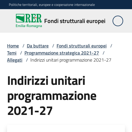
Vai al contenuto
Vai alla navigazione
Vai al footer
Politiche territoriali, europee e cooperazione internazionale
Fondi
Fondi strutturali europei
strutturali
europei
Home
/
Da buttare
/
Fondi strutturali europei
/
Temi
/
Programmazione strategica 2021-27
/
Allegati
/
Indirizzi unitari programmazione 2021-27
Argomenti
Indirizzi unitari
Novità
programmazione
2021-27
Servizi
Leggi
Atti