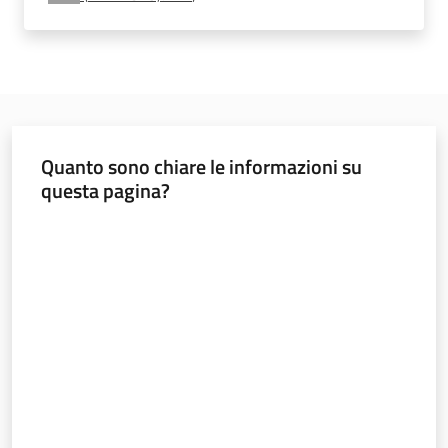
Bandi
Piani
Programmi
Progetti
Quanto sono chiare le informazioni su
questa pagina?
Valuta da 1 a 5 stelle
Nucleo
di
valutazione
Politiche