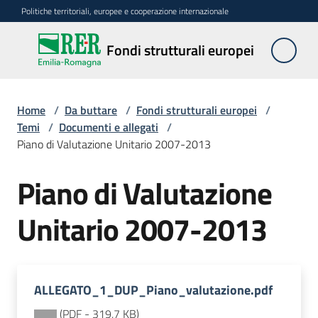
Vai al contenuto
Vai alla navigazione
Vai al footer
Politiche territoriali, europee e cooperazione internazionale
Fondi
Fondi strutturali europei
strutturali
europei
Home
/
Da buttare
/
Fondi strutturali europei
/
Temi
/
Documenti e allegati
/
Piano di Valutazione Unitario 2007-2013
Argomenti
Piano di Valutazione
Novità
Unitario 2007-2013
Servizi
ALLEGATO_1_DUP_Piano_valutazione.pdf
Leggi
Atti
(
PDF
-
319,7 KB
)