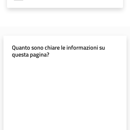
Bandi
Piani
Programmi
Progetti
Quanto sono chiare le informazioni su
questa pagina?
Valuta da 1 a 5 stelle
Nucleo
di
valutazione
Politiche