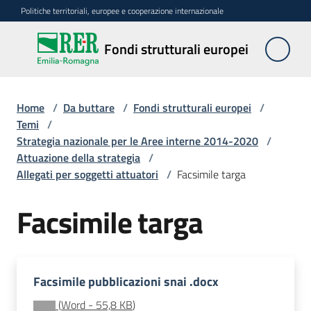
Vai al contenuto
Vai alla navigazione
Vai al footer
Politiche territoriali, europee e cooperazione internazionale
Fondi
Fondi strutturali europei
strutturali
europei
Home
/
Da buttare
/
Fondi strutturali europei
/
Temi
/
Strategia nazionale per le Aree interne 2014-2020
/
Argomenti
Attuazione della strategia
/
Allegati per soggetti attuatori
/
Facsimile targa
Novità
Facsimile targa
Servizi
Facsimile pubblicazioni snai .docx
Leggi
(
Word
-
55,8 KB
)
Atti