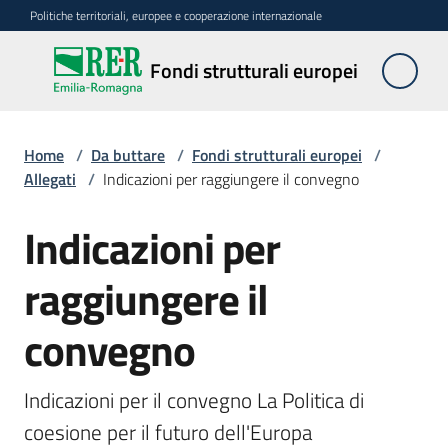
Vai al contenuto
Vai alla navigazione
Vai al footer
Politiche territoriali, europee e cooperazione internazionale
Fondi
Fondi strutturali europei
strutturali
europei
Home
/
Da buttare
/
Fondi strutturali europei
/
Allegati
/
Indicazioni per raggiungere il convegno
Argomenti
Indicazioni per
raggiungere il
Novità
convegno
Servizi
Indicazioni per il convegno La Politica di 
Leggi
coesione per il futuro dell'Europa
Atti