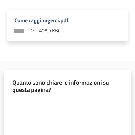
Bandi
Come raggiungerci.pdf
Piani
Programmi
(
PDF
-
408,9 KB
)
Progetti
Nucleo
Quanto sono chiare le informazioni su
di
questa pagina?
valutazione
Valuta da 1 a 5 stelle
Politiche