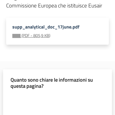
Commissione Europea che istituisce Eusair
Strumenti
supp_analytical_doc_17june.pdf
(
PDF
-
805,9 KB
)
Politiche
territoriali,
europee e
cooperazione
internazionale
Quanto sono chiare le informazioni su
Argomenti
questa pagina?
Novità
Valuta da 1 a 5 stelle
Servizi