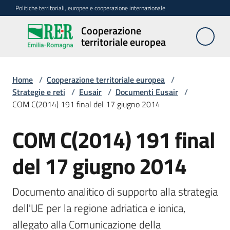
Vai al contenuto
Vai alla navigazione
Vai al footer
Politiche territoriali, europee e cooperazione internazionale
Cooperazione
Cooperazione
territoriale europea
territoriale
europea
Home
/
Cooperazione territoriale europea
/
Strategie e reti
/
Eusair
/
Documenti Eusair
/
COM C(2014) 191 final del 17 giugno 2014
Attività
COM C(2014) 191 final
Programmi
del 17 giugno 2014
Strategie
e
Documento analitico di supporto alla strategia 
reti
dell'UE per la regione adriatica e ionica, 
Menu selezionato
allegato alla Comunicazione della 
Comunicazione