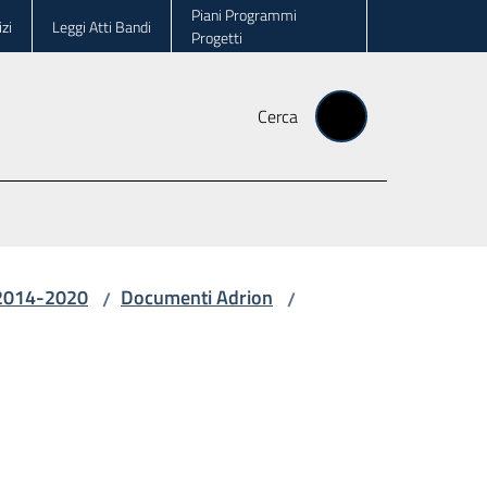
Piani Programmi
zi
Leggi Atti Bandi
Progetti
Cerca
 2014-2020
Documenti Adrion
/
/