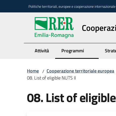
Vai al contenuto
Vai alla navigazione
Vai al footer
Politiche territoriali, europee e cooperazione internazionale
Cooperazi
Attività
Programmi
Strate
Home
Cooperazione territoriale europea
/
08. List of eligible NUTS II
08. List of eligibl