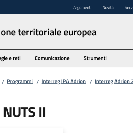
Argomenti
Novità
Servi
one territoriale europea
gie e reti
Comunicazione
Strumenti
Programmi
Interreg IPA Adrion
Interreg Adrion
/
/
/
e NUTS II