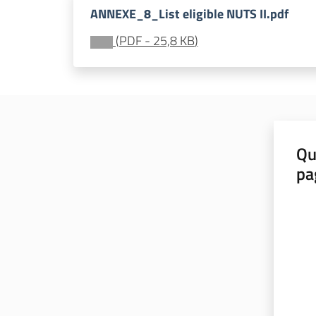
ANNEXE_8_List eligible NUTS II.pdf
(
PDF
-
25,8 KB
)
Qu
pa
Valut