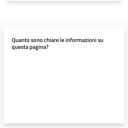
Strumenti
Quanto sono chiare le informazioni su
questa pagina?
Politiche
territoriali,
Valuta da 1 a 5 stelle
europee e
cooperazione
internazionale
Argomenti
Novità
Servizi