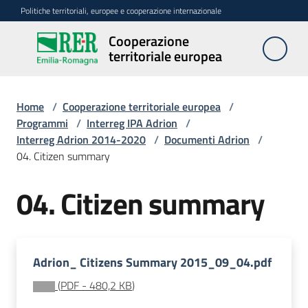
Vai al contenuto
Vai alla navigazione
Vai al footer
Politiche territoriali, europee e cooperazione internazionale
Cooperazione
Cooperazione
territoriale europea
territoriale
europea
Home
/
Cooperazione territoriale europea
/
Programmi
/
Interreg IPA Adrion
/
Interreg Adrion 2014-2020
/
Documenti Adrion
/
Attività
04. Citizen summary
Programmi
04. Citizen summary
Strategie
e
Adrion_ Citizens Summary 2015_09_04.pdf
reti
(
PDF
-
480,2 KB
)
Comunicazione