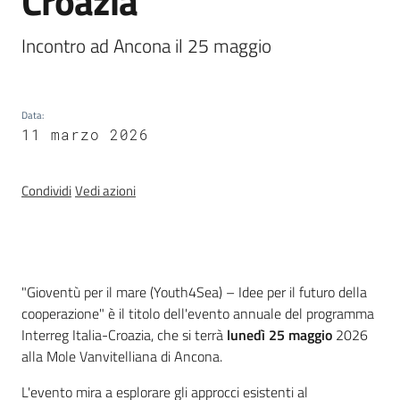
Croazia
Menu selezionato
Strumenti
Incontro ad Ancona il 25 maggio
Data
:
11 marzo 2026
Politiche
territoriali,
Condividi
Vedi azioni
europee e
cooperazione
internazionale
Argomenti
Introduzione
"Gioventù per il mare (Youth4Sea) – Idee per il futuro della
cooperazione" è il titolo dell'evento annuale del programma
Novità
Interreg Italia-Croazia, che si terrà
lunedì 25 maggio
2026
alla Mole Vanvitelliana di Ancona.
Servizi
L'evento mira a esplorare gli approcci esistenti al