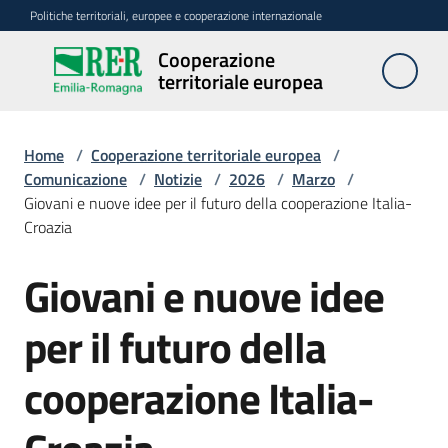
Vai al contenuto
Vai alla navigazione
Vai al footer
Politiche territoriali, europee e cooperazione internazionale
Cooperazione
Cooperazione
territoriale europea
territoriale
europea
Home
/
Cooperazione territoriale europea
/
Comunicazione
/
Notizie
/
2026
/
Marzo
/
Giovani e nuove idee per il futuro della cooperazione Italia-
Attività
Croazia
Programmi
Giovani e nuove idee
Salta al contenuto
per il futuro della
Strategie
e
cooperazione Italia-
reti
Comunicazione