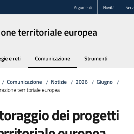
Argomenti
Novità
Servi
one territoriale europea
gie e reti
Comunicazione
Strumenti
Menu selezionato
Comunicazione
Notizie
2026
Giugno
/
/
/
/
/
erazione territoriale europea
itoraggio dei progetti
erritoriale europea