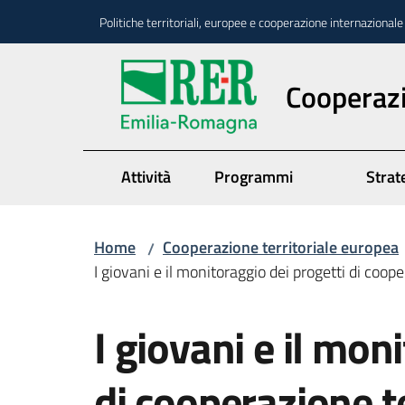
Vai al contenuto
Vai alla navigazione
Vai al footer
Politiche territoriali, europee e cooperazione internazionale
Cooperazi
Attività
Programmi
Strate
Home
Cooperazione territoriale europea
/
I giovani e il monitoraggio dei progetti di coop
Salta al contenuto
I giovani e il mon
di cooperazione t