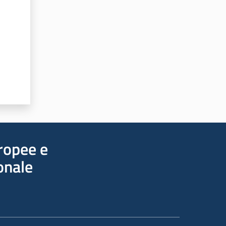
uropee e
onale