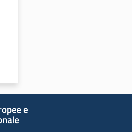
uropee e
onale