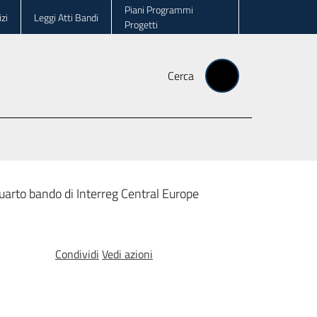
Piani Programmi
zi
Leggi Atti Bandi
Progetti
Cerca
uarto bando di Interreg Central Europe
Condividi
Vedi azioni