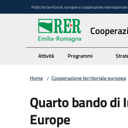
Vai al contenuto
Vai alla navigazione
Vai al footer
Politiche territoriali, europee e cooperazione internazionale
Cooperazi
Attività
Programmi
Strate
Home
Cooperazione territoriale europea
/
Salta al contenuto
Quarto bando di I
Europe