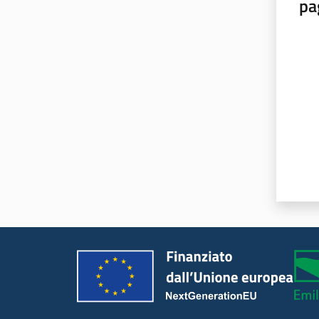
pa
Valut