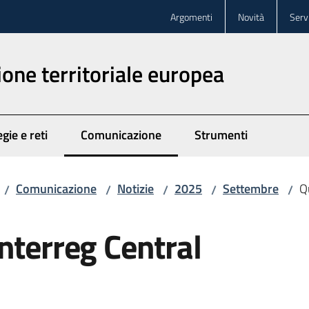
Argomenti
Novità
Servi
one territoriale europea
gie e reti
Comunicazione
Strumenti
Menu selezionato
Comunicazione
Notizie
2025
Settembre
Q
/
/
/
/
/
nterreg Central