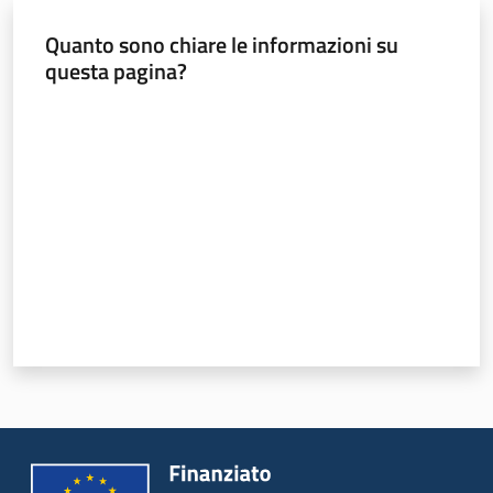
Menu selezionato
Quanto sono chiare le informazioni su
Strumenti
questa pagina?
Valuta da 1 a 5 stelle
Politiche
territoriali,
europee e
cooperazione
internazionale
Argomenti
Novità
Servizi