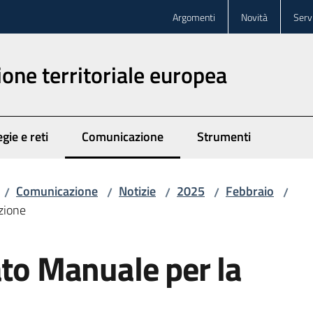
Argomenti
Novità
Servi
one territoriale europea
gie e reti
Comunicazione
Strumenti
Menu selezionato
Comunicazione
Notizie
2025
Febbraio
/
/
/
/
/
zione
ato Manuale per la