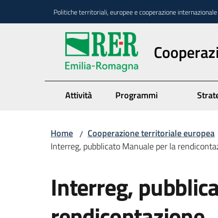
Vai al contenuto
Vai alla navigazione
Vai al footer
Politiche territoriali, europee e cooperazione internazionale
Cooperazi
Attività
Programmi
Strate
Home
Cooperazione territoriale europea
/
Interreg, pubblicato Manuale per la rendiconta
Salta al contenuto
Interreg, pubblic
rendicontazione