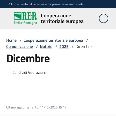
Vai al contenuto
Vai alla navigazione
Vai al footer
Politiche territoriali, europee e cooperazione internazionale
Cooperazione
Cooperazione
territoriale europea
territoriale
europea
Home
/
Cooperazione territoriale europea
/
Comunicazione
/
Notizie
/
2025
/
Dicembre
Attività
Dicembre
Programmi
Condividi
Vedi azioni
Strategie
e
reti
Ultimo aggiornamento
:
11-12-2025 15:47
Comunicazione