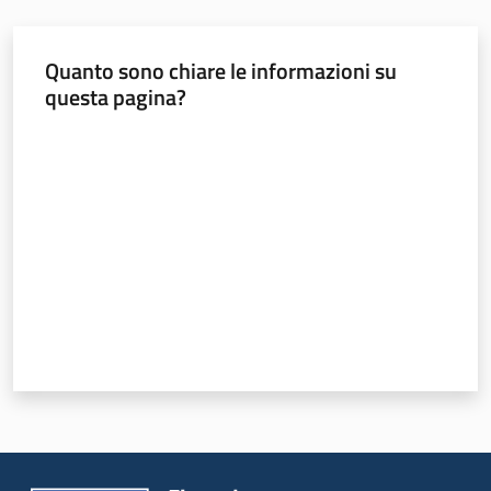
Menu selezionato
Strumenti
Quanto sono chiare le informazioni su
questa pagina?
Valuta da 1 a 5 stelle
Politiche
territoriali,
europee e
cooperazione
internazionale
Argomenti
Novità
Servizi