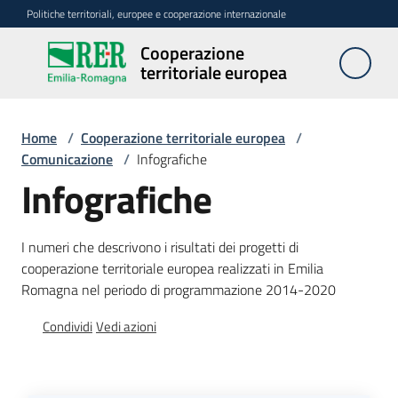
Vai al contenuto
Vai alla navigazione
Vai al footer
Politiche territoriali, europee e cooperazione internazionale
Cooperazione
Cooperazione
territoriale europea
territoriale
europea
Home
/
Cooperazione territoriale europea
/
Comunicazione
/
Infografiche
Attività
Infografiche
Programmi
I numeri che descrivono i risultati dei progetti di
cooperazione territoriale europea realizzati in Emilia
Romagna nel periodo di programmazione 2014-2020
Strategie
e
Condividi
Vedi azioni
reti
Comunicazione