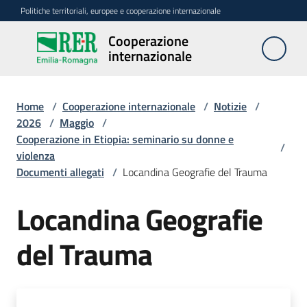
Vai al contenuto
Vai alla navigazione
Vai al footer
Politiche territoriali, europee e cooperazione internazionale
Cooperazione
Cooperazione
internazionale
internazionale
Home
/
Cooperazione internazionale
/
Notizie
/
Attività
2026
/
Maggio
/
Cooperazione in Etiopia: seminario su donne e
/
violenza
Finanziamenti
Documenti allegati
/
Locandina Geografie del Trauma
regionali
Locandina Geografie
Finanziamenti
nazionali
del Trauma
e
internazionali
Partner