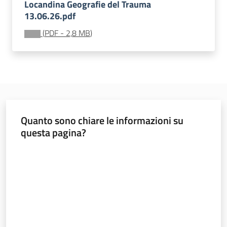
Locandina Geografie del Trauma
13.06.26.pdf
Materiali
dei
(
PDF
-
2,8 MB
)
partner
Politiche
Quanto sono chiare le informazioni su
territoriali,
questa pagina?
europee e
cooperazione
Valuta da 1 a 5 stelle
internazionale
Argomenti
Novità