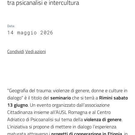
tra psicanalisi e intercultura
Materiali
dei
partner
Data
:
14 maggio 2026
Condividi
Vedi azioni
Politiche
territoriali,
europee e
cooperazione
Introduzione
"Geografia del trauma: violenze di genere, donne e culture in
internazionale
dialogo" è il titolo del
seminario
che si terrà a
Rimini sabato
13 giugno
. Un evento organizzato dall'associazione
Argomenti
Cittadinanza insieme all’AUSL Romagna e al Centro
Adriatico di Psicoanalisi sul tema della
violenza di genere
.
Novità
L’iniziativa si propone di mettere in dialogo l’esperienza
maturata attraverso i
progetti di cooperazione in Etiopia
, in