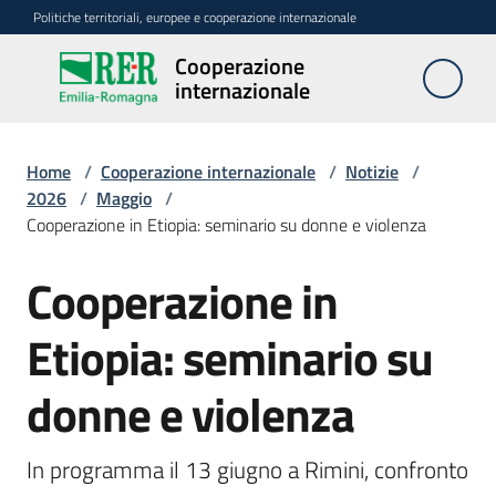
Vai al contenuto
Vai alla navigazione
Vai al footer
Politiche territoriali, europee e cooperazione internazionale
Cooperazione
Cooperazione
internazionale
internazionale
Home
/
Cooperazione internazionale
/
Notizie
/
Attività
2026
/
Maggio
/
Cooperazione in Etiopia: seminario su donne e violenza
Finanziamenti
Cooperazione in
regionali
Salta al contenuto
Etiopia: seminario su
Finanziamenti
nazionali
donne e violenza
e
internazionali
In programma il 13 giugno a Rimini, confronto 
Partner