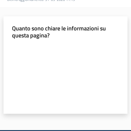
Materiali
dei
partner
Quanto sono chiare le informazioni su
questa pagina?
Valuta da 1 a 5 stelle
Politiche
territoriali,
europee e
cooperazione
internazionale
Argomenti
Novità