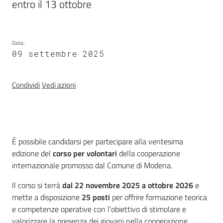
entro il 13 ottobre
Materiali
dei
partner
Data
:
09 settembre 2025
Condividi
Vedi azioni
Politiche
territoriali,
europee e
Introduzione
cooperazione
È possibile candidarsi per partecipare alla ventesima
internazionale
edizione del
corso per volontari
della cooperazione
internazionale promosso dal Comune di Modena.
Argomenti
Il corso si terrà
dal 22 novembre 2025 a ottobre 2026
e
mette a disposizione
25 posti
per offrire formazione teorica
Novità
e competenze operative con l’obiettivo di stimolare e
valorizzare la presenza dei giovani nella cooperazione