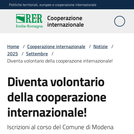
Vai al contenuto
Vai alla navigazione
Vai al footer
Politiche territoriali, europee e cooperazione internazionale
Cooperazione
Cooperazione
internazionale
internazionale
Home
/
Cooperazione internazionale
/
Notizie
/
Attività
2025
/
Settembre
/
Diventa volontario della cooperazione internazionale!
Finanziamenti
Diventa volontario
regionali
Salta al contenuto
della cooperazione
Finanziamenti
nazionali
internazionale!
e
internazionali
Iscrizioni al corso del Comune di Modena 
Partner