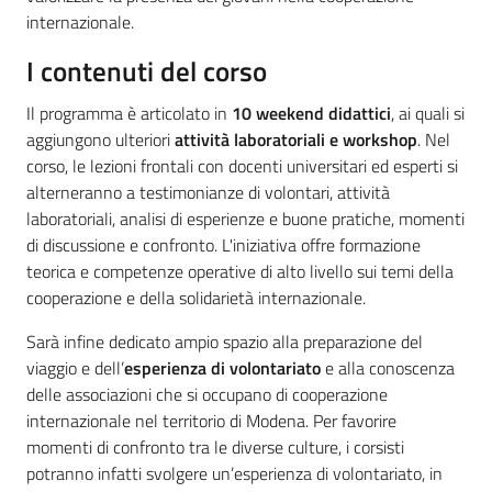
Servizi
internazionale.
I contenuti del corso
Leggi Atti Bandi
Il programma è articolato in
10 weekend didattici
, ai quali si
aggiungono ulteriori
attività laboratoriali e workshop
. Nel
corso, le lezioni frontali con docenti universitari ed esperti si
Piani Programmi Progetti
alterneranno a testimonianze di volontari, attività
laboratoriali, analisi di esperienze e buone pratiche, momenti
di discussione e confronto. L'iniziativa offre formazione
teorica e competenze operative di alto livello sui temi della
cooperazione e della solidarietà internazionale.
Sarà infine dedicato ampio spazio alla preparazione del
viaggio e dell’
e
sperienza di volontariato
e alla conoscenza
delle associazioni che si occupano di cooperazione
internazionale nel territorio di Modena. Per favorire
momenti di confronto tra le diverse culture, i corsisti
potranno infatti svolgere un’esperienza di volontariato, in