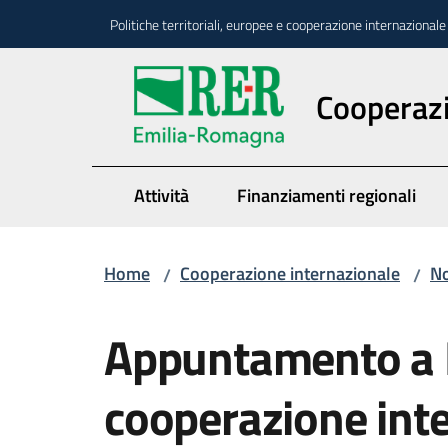
Vai al contenuto
Vai alla navigazione
Vai al footer
Politiche territoriali, europee e cooperazione internazionale
Cooperazi
Attività
Finanziamenti regionali
Home
Cooperazione internazionale
No
/
/
Salta al contenuto
Appuntamento a 
cooperazione int