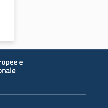
uropee e
onale