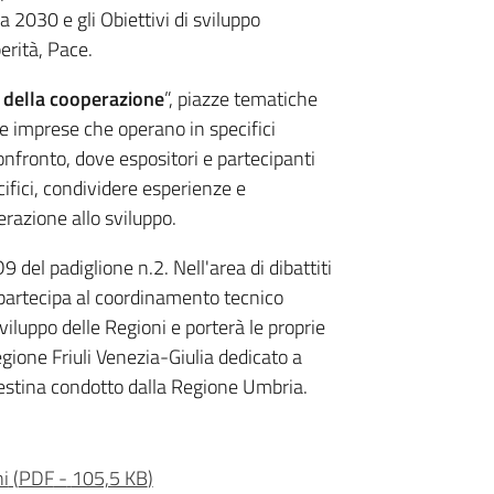
 2030 e gli Obiettivi di sviluppo
erità, Pace.
i della cooperazione
”, piazze tematiche
 e imprese che operano in specifici
onfronto, dove espositori e partecipanti
ifici, condividere esperienze e
erazione allo sviluppo.
9 del padiglione n.2. Nell'area di dibattiti
 partecipa al coordinamento tecnico
sviluppo delle Regioni e porterà le proprie
ione Friuli Venezia-Giulia dedicato a
alestina condotto dalla Regione Umbria.
ni
(
PDF
-
105,5 KB
)