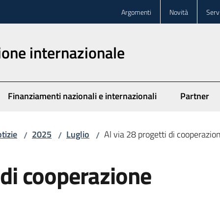
Argomenti
Novità
Servi
one internazionale
Finanziamenti nazionali e internazionali
Partner
tizie
2025
Luglio
Al via 28 progetti di cooperazio
/
/
/
i di cooperazione