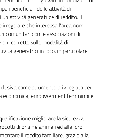
erment di donne e giovani in condizioni di
ali beneficiari delle attività di
n’attività generatrice di reddito. Il
 irregolare che interessa l’area nord-
ri comunitari con le associazioni di
zioni corrette sulle modalità di
ività generatrici in loco, in particolare
clusiva come strumento privilegiato per
cita economica, empowerment femminbile
 qualificazione migliorare la sicurezza
odotti di origine animali ed alla loro
ementare il reddito familiare, grazie alla