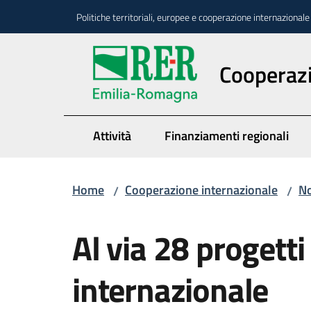
Vai al contenuto
Vai alla navigazione
Vai al footer
Politiche territoriali, europee e cooperazione internazionale
Cooperazi
Attività
Finanziamenti regionali
Home
Cooperazione internazionale
No
/
/
Salta al contenuto
Al via 28 progett
internazionale