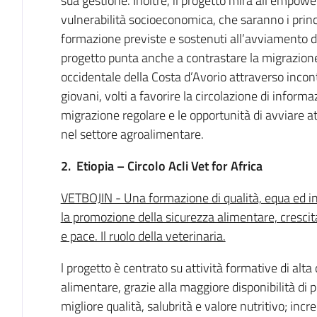
sua gestione. Inoltre, il progetto mira all’empow
vulnerabilità socioeconomica, che saranno i princip
formazione previste e sostenuti all’avviamento di u
progetto punta anche a contrastare la migrazione
occidentale della Costa d’Avorio attraverso incont
giovani, volti a favorire la circolazione di informa
migrazione regolare e le opportunità di avviare att
nel settore agroalimentare.
2.
Etiopia – Circolo Acli Vet for Africa
VETBOJIN - Una formazione di qualità, equa ed in
la promozione della sicurezza alimentare, cres
e pace. Il ruolo della veterinaria.
l progetto è centrato su attività formative di alta
alimentare, grazie alla maggiore disponibilità di pr
migliore qualità, salubrità e valore nutritivo; incr