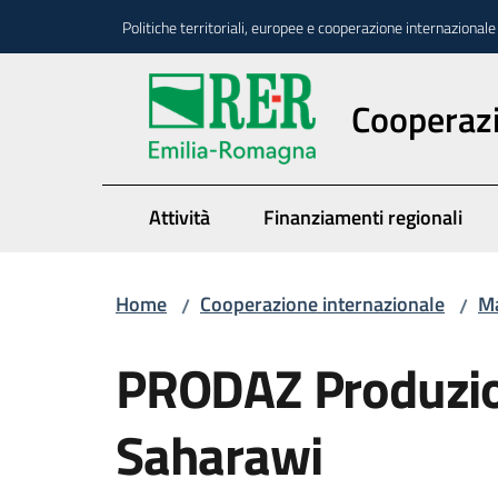
Vai al contenuto
Vai alla navigazione
Vai al footer
Politiche territoriali, europee e cooperazione internazionale
Cooperazi
Attività
Finanziamenti regionali
Home
Cooperazione internazionale
Ma
/
/
PRODAZ Produzion
Saharawi