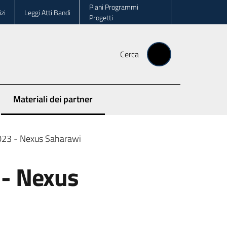
Piani Programmi
zi
Leggi Atti Bandi
Progetti
Cerca
Materiali dei partner
Menu selezionato
2023 - Nexus Saharawi
 - Nexus