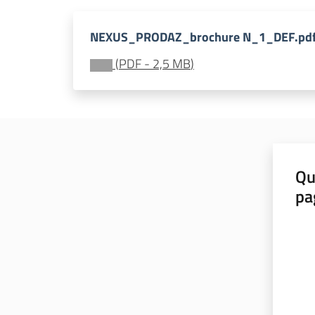
NEXUS_PRODAZ_brochure N_1_DEF.pd
(
PDF
-
2,5 MB
)
Qu
pa
Valut