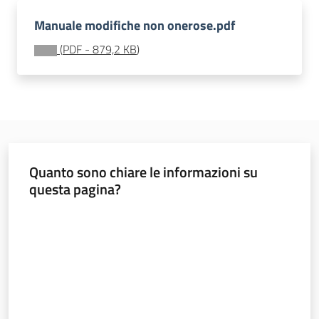
Manuale modifiche non onerose.pdf
Materiali
dei
(
PDF
-
879,2 KB
)
partner
Politiche
Quanto sono chiare le informazioni su
territoriali,
questa pagina?
europee e
cooperazione
Valuta da 1 a 5 stelle
internazionale
Argomenti
Novità