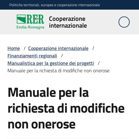
Vai al contenuto
Vai alla navigazione
Vai al footer
Politiche territoriali, europee e cooperazione internazionale
Cooperazione
Cooperazione
internazionale
internazionale
Home
/
Cooperazione internazionale
/
Attività
Finanziamenti regionali
/
Manualistica per la gestione dei progetti
/
Manuale per la richiesta di modifiche non onerose
Finanziamenti
regionali
Manuale per la
Menu selezionato
Finanziamenti
richiesta di modifiche
nazionali
e
non onerose
internazionali
Partner